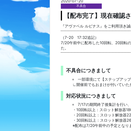
2020-07-20
不具合
【配布完了】現在確認
『アヴァベル ルピナス』をご利用頂き
（7-20 17:32追記）
7/20午前中に配布した10回転、20
た。
不具合につきまして
一部環境にて【ステップアップ
∟開催前でもおまけが付いていた
対応状況につきまして
7/17の期間終了後集計を行い
・10回転以上：スロット解放器18
・20回転以上：スロット解放器22
・30回転以上：スロット解放器26
※配布は7/20午前中の予定となり