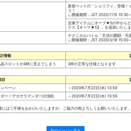
新規ペットの「シェリフィ」登場！
う！
∟開催期間：JST 2020/7/15 15:30～2
交換アイテムにオーブ★5の中から
クス【オーブ★5】」を追加いたし
テクニカルバトル「天頂の覇闘・天
∟開催期間：JST 2020/3/18 15:00
正情報
晶スロットが4枠に見えてしまう
3枠が正常な仕様となります
項目
ャンペーン
～2020年7月22日(水) 13:59
ンダー！デカサラマンダー討伐戦
～2020年7月22日(水) 13:59
様にはご不便をおかけいたしますが、ご協力の程よろしくお願いいたします
前のページへ戻る