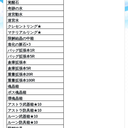
覚醒石
奇跡の水
迷宮動水
迷宮水
クレセントリング★
マテリアルリング★
限解結晶の中箱
進化の脈石×3
バッグ拡張本1R
バッグ拡張本5R
倉庫拡張本
倉庫拡張本5R
重量拡張本20R
重量拡張本100R
魂晶箱
ボス魂晶箱
環魂晶箱
アストラ武器箱★10
アストラ防具箱★10
ルーン武器箱★10
ルーン防具箱★10