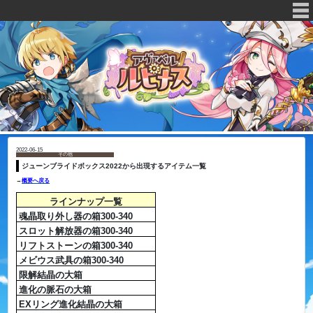
2022-06-15
その他
ジューンブライドボックス2022から出現するアイテム一覧
→
概要へ戻る
ラインナップ一覧
魂晶取り外し器の箱300-340
スロット解放器の箱300-340
リフトストーンの箱300-340
メビウス武具の箱300-340
限解結晶の大箱
進化の脈石の大箱
EXリング進化結晶の大箱