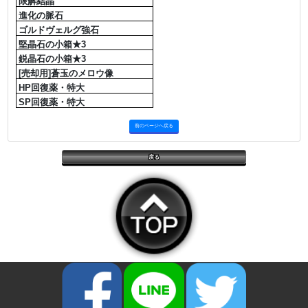
限解結晶
進化の脈石
ゴルドヴェルグ強石
堅晶石の小箱★3
鋭晶石の小箱★3
[売却用]蒼玉のメロウ像
HP回復薬・特大
SP回復薬・特大
前のページへ戻る
戻る