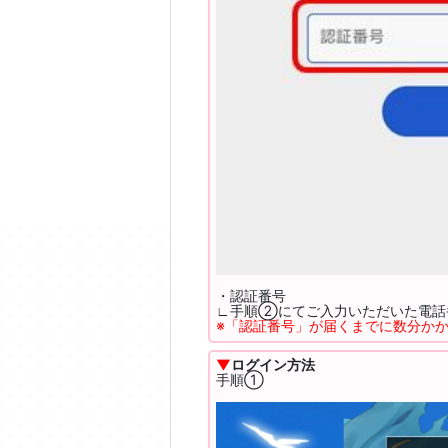
・認証番号
∟手順②にてご入力いただいた電話
※「認証番号」が届くまでに数分か
▼
ログイン方法
手順①