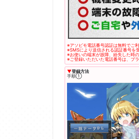
※アソビモ電話番号認証は無料でご
※SMSにより送信される認証番号
※お使いの端末が故障、紛失した時
※ご登録いただいた電話番号は、プ
▼
登録方法
手順①