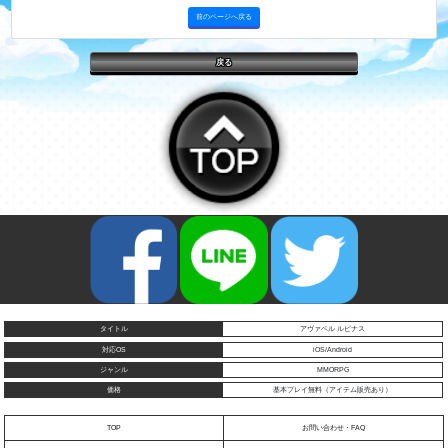
前のページへ戻る
戻る
タイトル
アヴァベル ルピナス
対応OS
iOS/Android
ジャンル
MMORPG
価格
基本プレイ無料（アイテム販売あり）
TOP
お問い合わせ・FAQ