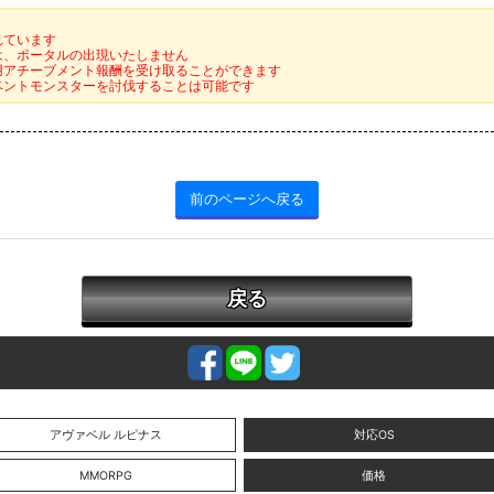
れています
は、ポータルの出現いたしません
用アチーブメント報酬を受け取ることができます
ベントモンスターを討伐することは可能です
前のページへ戻る
戻る
アヴァベル ルピナス
対応OS
MMORPG
価格