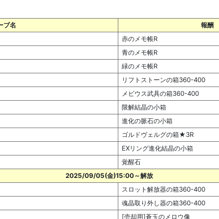
ーブ名
報酬
赤のメモ帳R
青のメモ帳R
緑のメモ帳R
リフトストーンの箱360-400
メビウス武具の箱360-400
限解結晶の小箱
進化の脈石の小箱
ゴルドヴェルグの箱★3R
EXリング進化結晶の小箱
覚醒石
2025/09/05(金)15:00～解放
スロット解放器の箱360-400
魂晶取り外し器の箱360-400
[売却用]蒼玉のメロウ像