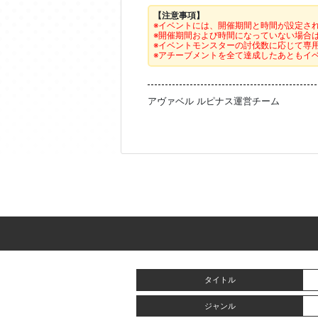
【注意事項】
※イベントには、開催期間と時間が設定さ
※開催期間および時間になっていない場合
※イベントモンスターの討伐数に応じて専
※アチーブメントを全て達成したあともイ
アヴァベル ルピナス運営チーム
タイトル
ジャンル