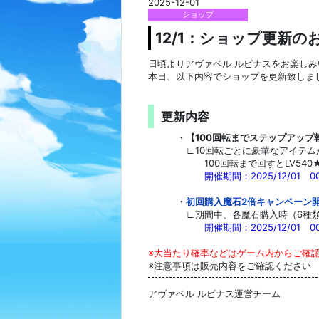
2025-12-01
ショップ
12/1：ショップ更新の
日頃よりアヴァベル ルピナスをお楽し
本日、以下内容でショップを更新致しま
更新内容
・【100回転までステップアップ
∟10回転ごとに豪華なアイテ
100回転まで回すとLV540
開催期間：2025/12/01 00:
・
初回購入魔石2倍キャンペーン
∟期間中、各魔石購入時（6種
開催期間：2025
/12
/01 0
※大当たり確率などはゲーム内からご確
※注意事項は販売内容をご確認ください
アヴァベル ルピナス運営チーム