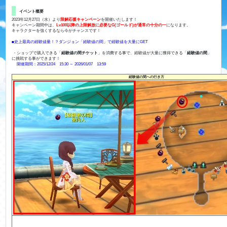
イベント概要
2023年12月27日（水）より
限解応援キャンペーン
を開催いたします！
キャンペーン期間中は、
Lv
1
00以降の上限解放に必要なG(ゴールド)が通常の十分の一
になります。
キャラクターを強くするなら今がチャンスです！
■史上最高の経験値量！？ダンジョン「経験値の間
」で経験値を大量にGET
・ショップで購入できる「
経験値の間チケット​
」を消費する事で、経験値が大量に獲得できる「
経験値の間
」
に挑戦する事ができます！
開催期間：2025/12/24 15:30 ～ 2026/01/07 13:59
経験値の間への行き方