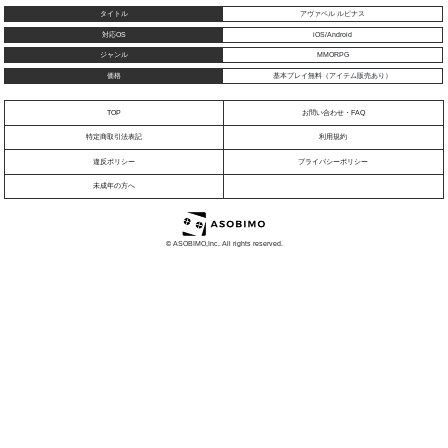
タイトル
アヴァベル ルピナス
対応OS
iOS/Android
ジャンル
MMORPG
価格
基本プレイ無料（アイテム販売あり）
TOP
お問い合わせ・FAQ
特定商取引法表記
利用規約
違反ポリシー
プライバシーポリシー
未成年の方へ
© ASOBIMO,Inc. All rights reserved.