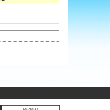
。
iOS/Android