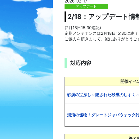
2026-02-17
アップデート
2/18：アップデート
(2月18日15:30追記)
定期メンテナンスは2月18日15:30に終
ご協力を頂きまして、誠にありがとうご
対応内容
開催イベ
砂漠の宝探し～隠された砂漠のしずく
混沌の怪物！グレートジャバウォック
終了