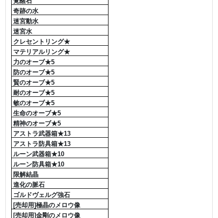
覚醒石
奇跡の水
迷宮動水
迷宮水
クレセントリング★
マテリアルリング★
力のオーブ★5
防のオーブ★5
賢のオーブ★5
耐のオーブ★5
敏のオーブ★5
生命のオーブ★5
精神のオーブ★5
アストラ武器箱★13
アストラ防具箱★13
ルーン武器箱★10
ルーン防具箱★10
限解結晶
進化の脈石
ゴルドヴェルグ強石
[売却用]極晶のメロウ像
[売却用]金剛のメロウ像