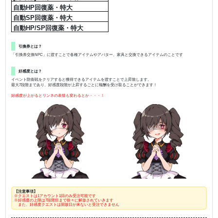
自動HP回復薬・特大
自動SP回復薬・特大
自動HP/SP回復薬・特大
引換券とは？
「引換券交換NPC」に渡すことで各種アイテムやアバター、家具と交換できるアイテムのことです
好感度とは？​
イベント防衛戦をクリアすると獲得できるアイテムを渡すことで上昇致します。
最大7段階まであり、好感度段階が上昇するごとに報酬を受け取ることができます！
好感度が上がるとリンネの表情も変わるとか・・・！
【注意事項】
※クエストは1アカウント1回のみ受注可能です
※好感度の上限は7段階目まで徐々に解放されていきます
また、好感度クエストは開放日が来ないと受注できません