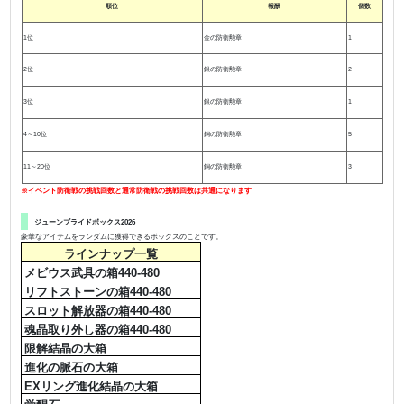
順位
報酬
個数
1位
金の防衛勲章
1
2位
銀の防衛勲章
2
3位
銀の防衛勲章
1
4～10位
銅の防衛勲章
5
11～20位
銅の防衛勲章
3
※イベント防衛戦の挑戦回数と通常防衛戦の挑戦回数は共通になります
ジューンブライドボックス2026
豪華なアイテムをランダムに獲得できるボックスのことです。
ラインナップ一覧
メビウス武具の箱440-480
リフトストーンの箱440-480
スロット解放器の箱440-480
魂晶取り外し器の箱440-480
限解結晶の大箱
進化の脈石の大箱
EXリング進化結晶の大箱