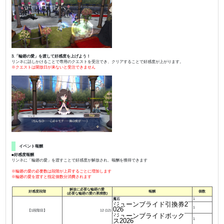
3.「輪廻の愛」を渡して好感度を上げよう！
リンネに話しかけることで専用のクエストを受注でき、クリアすることで好感度が上がります。
※クエストは開放日が来ないと受注できません
イベント報酬
■好感度報酬
リンネに「輪廻の愛」を渡すことで好感度が解放され、報酬を獲得できます
※輪廻の愛の必要数は段階が上昇するごとに増加します
※輪廻の愛を渡すと指定個数分消費されます
解放に必要な輪廻の愛
好感度段階
報酬
個数
(必要な輪廻の愛の累積数)
魔石
1
ジューンブライド引換券2
026
1
【1段階目】
12 (12)
ジューンブライドボック
ス2026
1