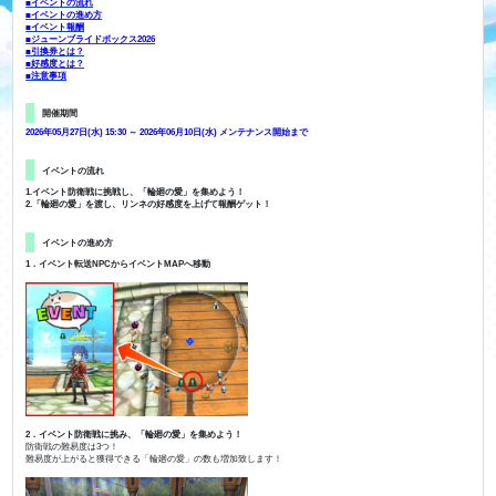
■イベントの流れ
■イベントの進め方
■イベント報酬
■ジューンブライドボックス2026
■引換券とは？
■好感度とは？
■注意事項
開催期間
2026年05月27日(水) 15:30 ～ 2026年06月10日(水) メンテナンス開始まで
イベントの流れ
1.イベント防衛戦に挑戦し、「輪廻の愛」を集めよう！
2.「輪廻の愛」を渡し、リンネの好感度を上げて報酬ゲット！
イベントの進め方
1．イベント転送NPCからイベントMAPへ移動
2．イベント防衛戦に挑み、「輪廻の愛」を集めよう！
防衛戦の難易度は3つ！
難易度が上がると獲得できる「輪廻の愛」の数も増加致します！