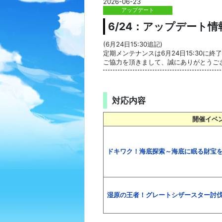
2026-06-23
アップデート
6/24：アップデート
(6月24日15:30追記)
定期メンテナンスは6月24日15:30に終
ご協力を頂きまして、誠にありがとうご
対応内容
開催イベ
ドキワク！海底探索～海底に眠る財宝
湿原の王者！グレートシザースター討