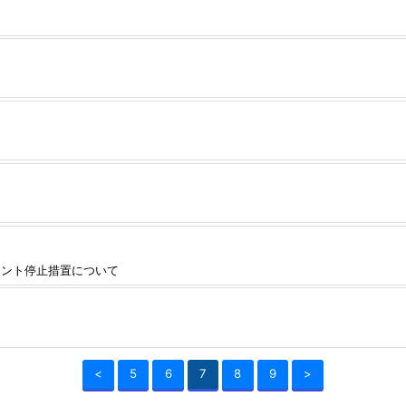
ウント停止措置について
<
5
6
7
8
9
>