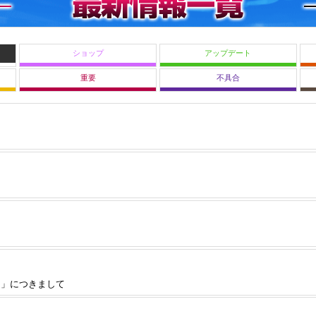
ショップ
アップデート
重要
不具合
ー」につきまして