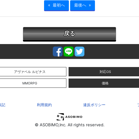
« 最初へ
最後へ »
戻る
アヴァベル ルピナス
対応OS
MMORPG
価格
表記
利用規約
違反ポリシー
© ASOBIMO,Inc. All rights reserved.