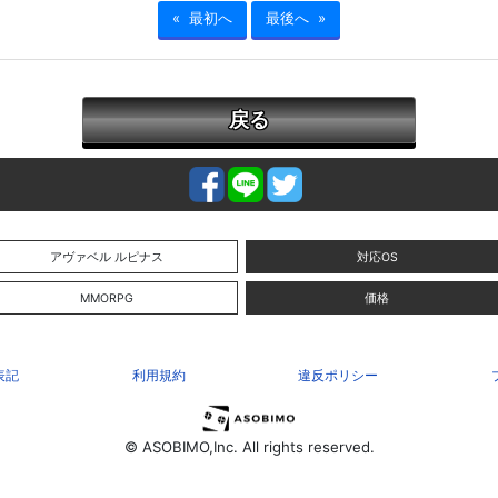
« 最初へ
最後へ »
戻る
アヴァベル ルピナス
対応OS
MMORPG
価格
表記
利用規約
違反ポリシー
© ASOBIMO,Inc. All rights reserved.