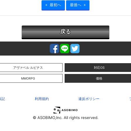
« 最初へ
最後へ »
戻る
アヴァベル ルピナス
対応OS
MMORPG
価格
表記
利用規約
違反ポリシー
© ASOBIMO,Inc. All rights reserved.